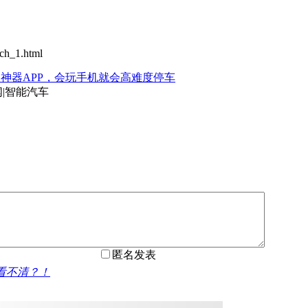
ech_1.html
神器APP，会玩手机就会高难度停车
闻|智能汽车
匿名发表
看不清？！