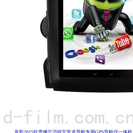
东影2015款雪佛兰迈锐宝安卓导航专用GPS导航仪一体机 大