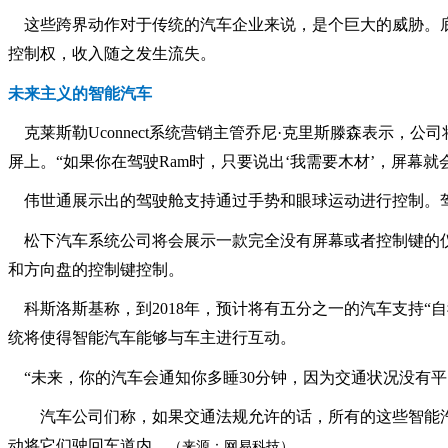
这些跨界动作对于传统的汽车企业来说，是个巨大的威胁。底特律
控制权，收入随之发生流失。
未来主义的智能汽车
克莱斯勒Uconnect系统营销主管乔尼·克里斯滕森表示，
屏上。“如果你在驾驶Ram时，只要说出‘我需要木材’，屏幕就
伟世通展示出的驾驶舱支持通过手势和眼球运动进行控制。
松下汽车系统公司将会展示一款完全没有屏幕或者控制键的
和方向盘的控制键控制。
科斯洛斯基称，到2018年，预计将有五分之一的汽车支持
统将使得智能汽车能够与车主进行互动。
“未来，你的汽车会通知你多睡30分钟，因为交通状况没有平
汽车公司们称，如果交通法规允许的话，所有的这些智能
动将它们驶回车道内。
（来源：网易科技）