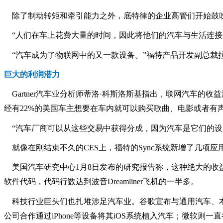
除了制动转矩和牵引能力之外，底特律的企业高管们开始鼓
“人们在车上花费大量的时间，因此将他们的汽车与生活连接
“汽车成为了物联网中的又一款设备。”福特产品开发副总裁
巨大的利润潜力
Gartner汽车业分析师蒂洛·科斯洛斯基指出，联网汽车
经有22%的美国车主想要在车内就可以购买歌曲、电影或者有
“汽车厂商可以从这些交易中获得分成，因为汽车是它们的设
就像在刚结束不久的CES上，福特的Sync系统新增了几
美国汽车研究中心1月8日发布的研究报告称，这种绝大的收
软件代码，代码行数达到波音Dreamliner飞机的一半多。
科技行业巨头们也扎堆涉足汽车业。谷歌宣布与通用汽车、本
公司合作通过iPhone等设备将其iOS系统植入汽车；微软则一直都