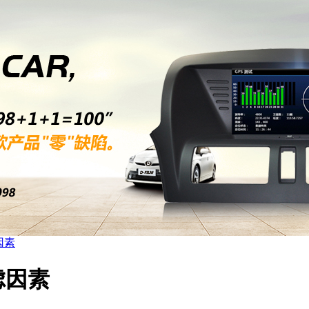
因素
虑因素