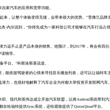
吹自家汽车的应用和宽带功能。
起来，让整个体验变得无缝，会带来很大的优势。”雪佛兰品牌
拉杰·内尔说到，“你得先成为一家科技公司才能够在汽车行业占得
的收益潜力远不止是产品本身的销售。他预计，到2017年，将会
声读物等。
备平台。”科斯洛斯基说道。
项应用，能依据驾驶者的心情来寻找音乐播放列表，还可以让福特
益潜力，也很好地解释了汽车企业为何都大举投资开发联网汽车。报
田、现代和英伟达成立开放汽车联盟，以将Android系统带到
在给福特提供Sync系统，还给观致提供了QorosQloud平台。