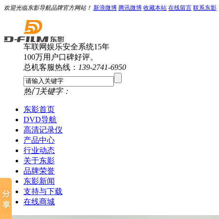
欢迎光临东影导航品牌官方网站！
新浪微博
腾讯微博
收藏本站
在线留言
联系东影
车联网娱乐安全系统15年
100万用户口碑好评。
总机客服热线：
139-2741-6950
热门关键字：
东影首页
DVD导航
高清记录仪
产品中心
行业动态
关于东影
品牌荣誉
东影新闻
支持与下载
在线商城