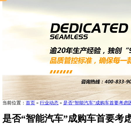
当前位置：
首页
»
行业动态
»
是否“智能汽车”成购车首要考虑
是否“智能汽车”成购车首要考