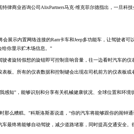
商业咨询公司AlixPartners马克·维克菲尔德指出，一
公司将会展示内置网络连接的Ram卡车和Jeep多功能车，让驾驶者
会给你显示贮木场信息。”
驾驶者旋转假想的旋钮即可控制音响音量，往一边看时汽车的仪
仪表板。所有的仪表数据和控制键会出现在司机前方的仪表板或
“自我感知”，能够识别和分享有关机械健康状况、全球位置和环
时那么糟糕。”科斯洛斯基说道，“你的汽车将能够跟你的闹钟通
汽车最终将能够自动驾驶，减少道路堵塞，同时提高交通安全。