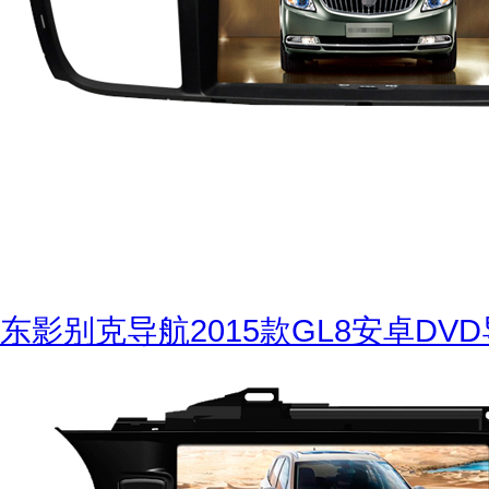
东影别克导航2015款GL8安卓DV