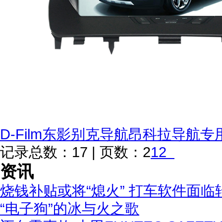
D-Film东影别克导航昂科拉导航
记录总数：17 | 页数：2
1
2
资讯
烧钱补贴或将“熄火” 打车软件面临
“电子狗”的冰与火之歌