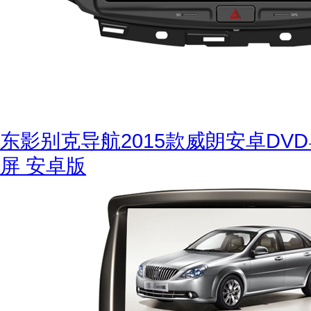
东影别克导航2015款威朗安卓DV
屏 安卓版