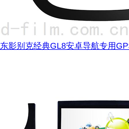
东影别克经典GL8安卓导航专用GP