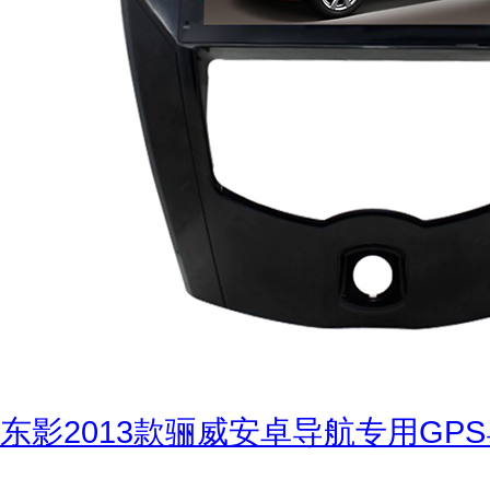
东影2013款骊威安卓导航专用GPS