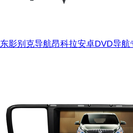
东影别克导航昂科拉安卓DVD导航