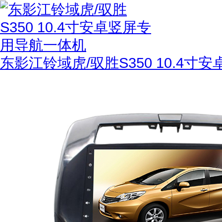
东影江铃域虎/驭胜S350 10.4