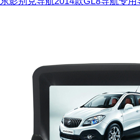
东影别克导航2014款GL8导航专